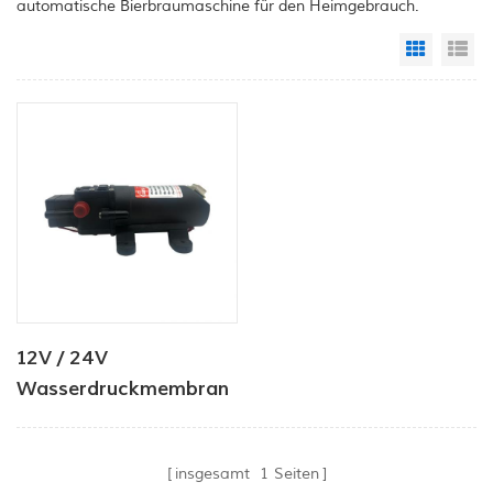
automatische Bierbraumaschine für den Heimgebrauch.
Grid Vi
Li
12V / 24V
Wasserdruckmembran
Minipumpe 4.0LPM
80PSI
insgesamt
1
Seiten