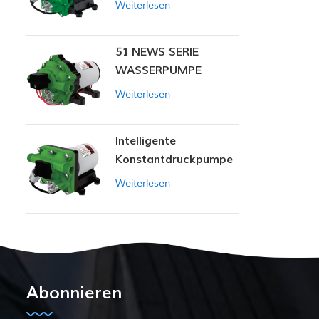
Weiterlesen
51 NEWS SERIE
WASSERPUMPE
Weiterlesen
Intelligente
Konstantdruckpumpe
der Serie ZN-42
Weiterlesen
Abonnieren