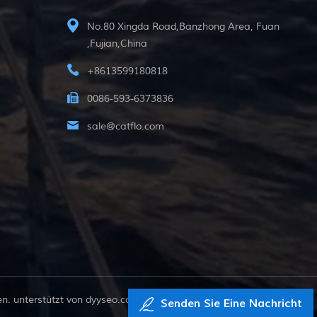
No.80 Xingda Road,Banzhong Area, Fuan
,Fujian,China
+8613599180818
0086-593-6373836
sale@catflo.com
. unterstützt von
dyyseo.com
Senden Sie Eine Nachricht