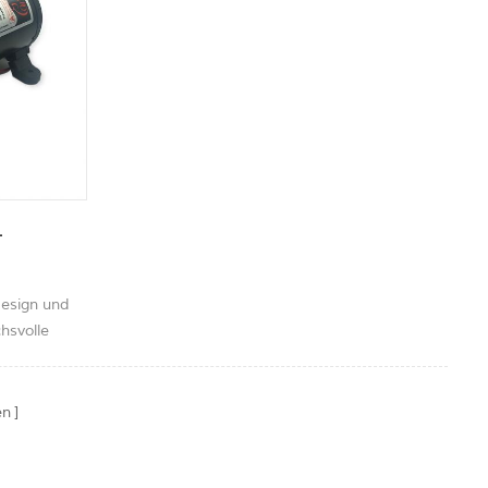
-
Design und
hsvolle
bungen This
t eine
bliche
en
 und
 / Rasen