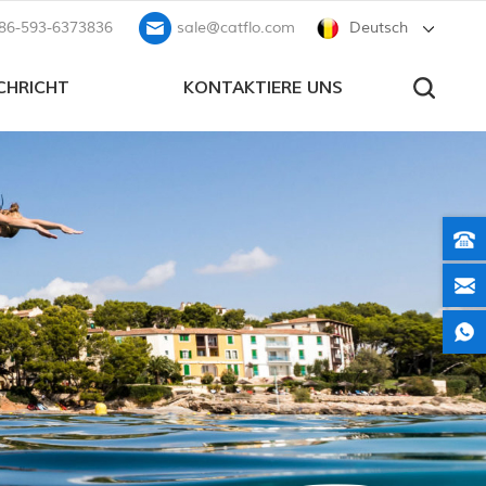
86-593-6373836
sale@catflo.com
Deutsch
CHRICHT
KONTAKTIERE UNS