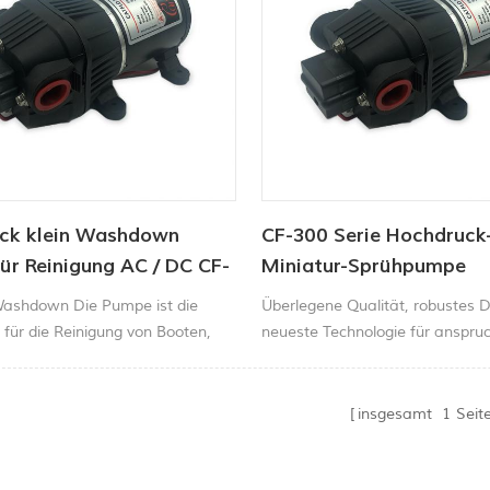
ck klein Washdown
CF-300 Serie Hochdruck
r Reinigung AC / DC CF-
Miniatur-Sprühpumpe
e
 Washdown Die Pumpe ist die
Überlegene Qualität, robustes 
 für die Reinigung von Booten,
neueste Technologie für anspruc
n, Ankerbrunnen, Beibooten und
Industrie- oder Haushaltsumge
 Anwendungen
Die Hochleistungssprühpumpe is
äußerst langlebige und handelsü
insgesamt
1
Seit
Pumpe für On-Demand Wasser
verdünnte Chemikalien mit ATV
besprühenTraktor