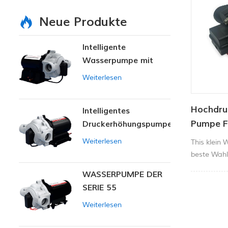
Neue Produkte
Intelligente
Wasserpumpe mit
variablem Druck
Weiterlesen
Hochdru
Intelligentes
Pumpe Fü
Druckerhöhungspumpen-
Set
300 Seri
Weiterlesen
This klein
beste Wahl
Fischkäste
WASSERPUMPE DER
ähnlichen
SERIE 55
Weiterlesen