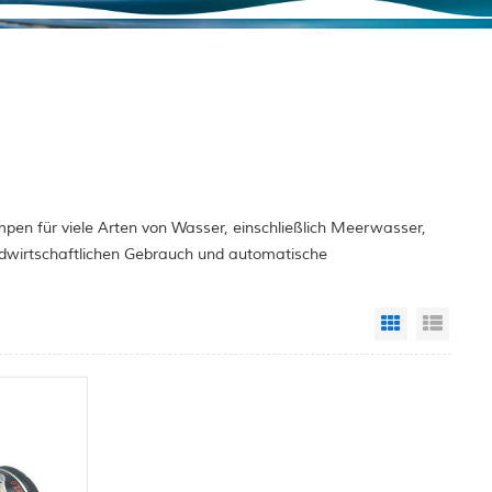
p
pen für viele Arten von Wasser, einschließlich Meerwasser,
ndwirtschaftlichen Gebrauch und automatische
Grid View
List 