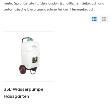
mehr. Sprühgeräte für den landwirtschaftlichen Gebrauch und
automatische Bierbraumaschine für den Heimgebrauch.
Grid Vi
Li
35L Wasserpumpe
Hausgarten
Batteriesprüher
Landwirtschaftssprüher