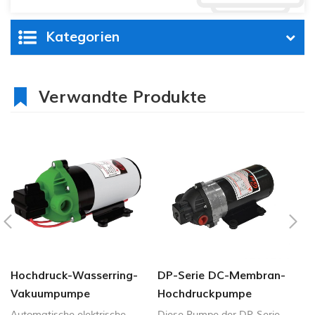
Kategorien
Verwandte Produkte
Hochdruck-Wasserring-
DP-Serie DC-Membran-
C
Vakuumpumpe
Hochdruckpumpe
M
12V/24V 4.6.5-5.5LPM
Automatische elektrische
Diese Pumpe der DP-Serie
pr