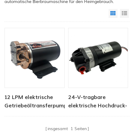
automatische Bierbraumaschine für den Heimgebrauch.
Grid Vi
Li
12 LPM elektrische
24-V-tragbare
Getriebeöltransferpumpe
elektrische Hochdruck-
für Yacht rv
Membranpumpe,
Druckmotor 2,8 l/min
insgesamt
1
Seiten