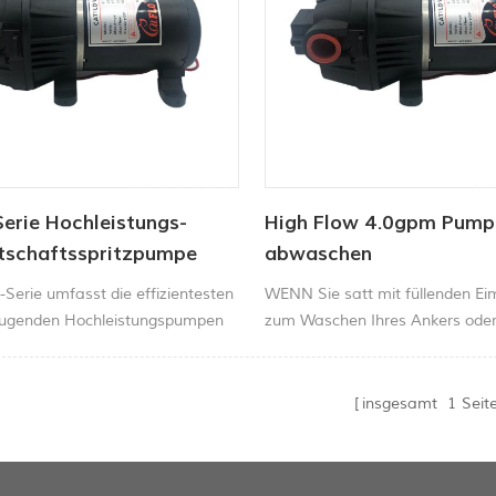
erie Hochleistungs-
High Flow 4.0gpm Pump
tschaftsspritzpumpe
abwaschen
Serie umfasst die effizientesten
WENN Sie satt mit füllenden E
augenden Hochleistungspumpen
zum Waschen Ihres Ankers oder
rkt. Geringer Stromverbrauch
Fischwaage von Ihrem Deck und
ydrostatischer Druck sorgen für
den Schlamm - es ist Hohe Zeit
m feine Zerstäubung.
catflo 4.0 Washdown Wasserp
insgesamt
1
Seit
Ihrem Schiff.