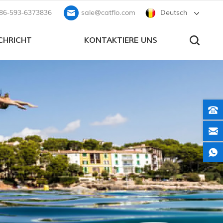
86-593-6373836
sale@catflo.com
Deutsch
CHRICHT
KONTAKTIERE UNS