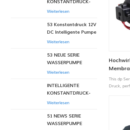
KONSTANTDRUCK-
INTELLIGENTE PUMPE
Weiterlesen
53 Konstantdruck 12V
DC Intelligente Pumpe
Weiterlesen
53 NEUE SERIE
Hochwir
WASSERPUMPE
Membran
Weiterlesen
This dp Se
INTELLIGENTE
Druck, per
KONSTANTDRUCK-
Teppich Kl
Landwirtsc
MEMBRANPUMPE
Weiterlesen
51 NEWS SERIE
WASSERPUMPE