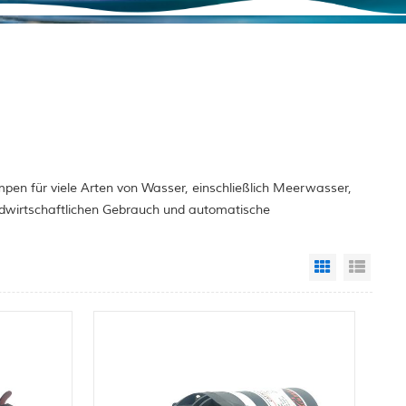
pen für viele Arten von Wasser, einschließlich Meerwasser,
ndwirtschaftlichen Gebrauch und automatische
Grid View
List 