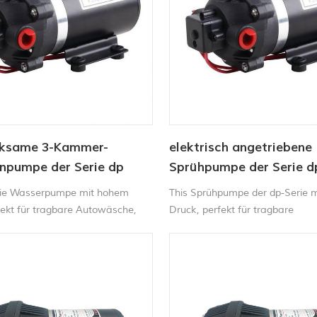
ksame 3-Kammer-
elektrisch angetriebene
pumpe der Serie dp
Sprühpumpe der Serie d
rie Wasserpumpe mit hohem
This Sprühpumpe der dp-Serie 
fekt für tragbare Autowäsche,
Druck, perfekt für tragbare
armaschine, Peper und
Autowaschmaschinen,
haft Spraydose etc.
Teppichreinigungsmaschinen,
Kehrmaschinen und
Landwirtschaftssprühgeräte us