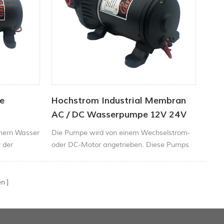
e
Hochstrom Industrial Membran
AC / DC Wasserpumpe 12V 24V
40psi
imern Wasser
Die Pumpe wird von einem Wechselstrom-
 der
oder DC-Motor angetrieben. Diese Pumps
 beseitigen
sind für High-Flow-Anwendungen ausgelegt
, um den
und verfügen über einen hochwertigen
umpeauf
Druckschalter, damit die Pumpe
en
automatisch starten und stoppt, da der
Hahn oder die Düse geöffnet ist.