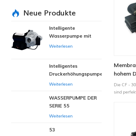
Neue Produkte
Intelligente
Wasserpumpe mit
variablem Druck
Weiterlesen
Membra
Intelligentes
hohem D
Druckerhöhungspumpen-
Set
reinigen
Weiterlesen
Die CF - 3
sind perfek
WASSERPUMPE DER
Luftbefeuc
SERIE 55
Flüssigkeit
Weiterlesen
53