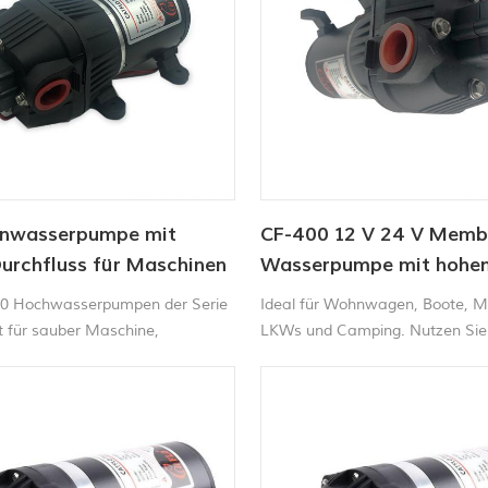
nwasserpumpe mit
CF-400 12 V 24 V Memb
urchfluss für Maschinen
Wasserpumpe mit hohe
 CF - 300 Serie
Durchfluss, Waschpump
00 Hochwasserpumpen der Serie
Ideal für Wohnwagen, Boote, M
t für sauber Maschine,
LKWs und Camping. Nutzen Sie
hter, Wasser Reinigung, und
leistungsstarke 12-V-Wasserpu
 Transfer.
Süß- oder Salzwasser zum Rein
Decks oder zum Betreiben Ihrer 
Dusche. Diese Pumpen schalten
automatisch ein und aus, wenn 
Wasserhahn auf- und zudrehen.