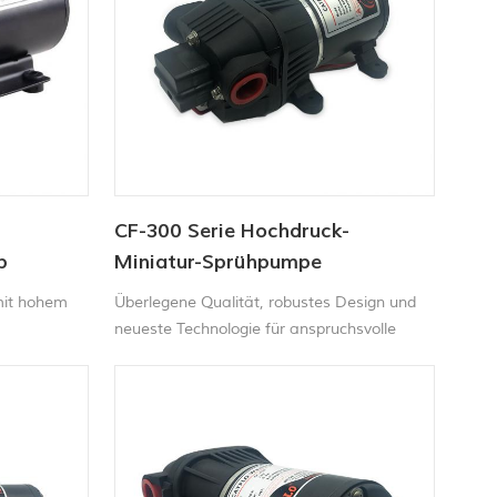
CF-300 Serie Hochdruck-
p
Miniatur-Sprühpumpe
mit hohem
Überlegene Qualität, robustes Design und
neueste Technologie für anspruchsvolle
Industrie- oder Haushaltsumgebungen This
Die Hochleistungssprühpumpe ist eine
äußerst langlebige und handelsübliche
w.
Pumpe für On-Demand Wasser und
verdünnte Chemikalien mit ATV / Rasen
besprühenTraktor