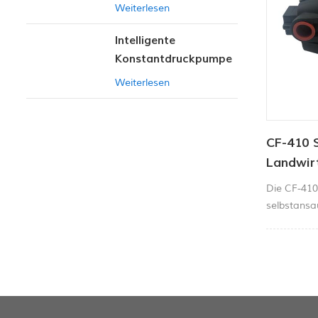
Weiterlesen
Intelligente
Konstantdruckpumpe
der Serie ZN-42
Weiterlesen
CF-410 S
Landwir
Die CF-410-
selbstans
auf dem Ma
und superh
eine extre