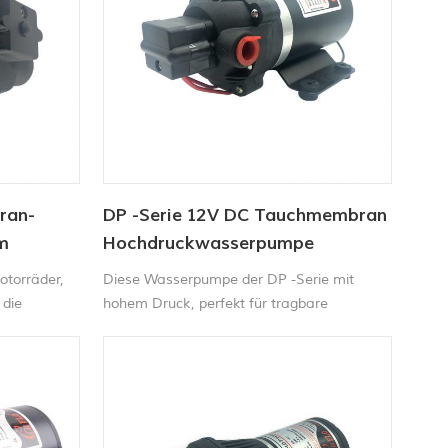
ran-
DP -Serie 12V DC Tauchmembran
m
Hochdruckwasserpumpe
e
otorräder,
Diese Wasserpumpe der DP -Serie mit
 die
hohem Druck, perfekt für tragbare
mpe mit
Autowaschmaschine, Teppichmaschine,
igen des
Kehrmaschinen- und
Toilette oder
Landwirtschaftssprühgerät usw.
 sich
Sie den