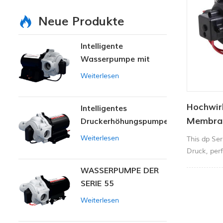
Neue Produkte
Intelligente
Wasserpumpe mit
variablem Druck
Weiterlesen
Hochwir
Intelligentes
Membran
Druckerhöhungspumpen-
Set
Weiterlesen
This dp Se
Druck, per
Teppich Kl
WASSERPUMPE DER
Landwirtsc
SERIE 55
Weiterlesen