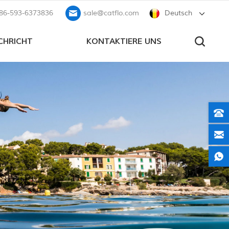
86-593-6373836
sale@catflo.com
Deutsch
CHRICHT
KONTAKTIERE UNS