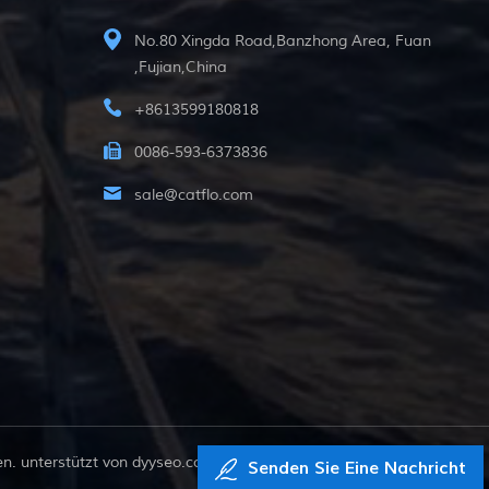
No.80 Xingda Road,Banzhong Area, Fuan
,Fujian,China
+8613599180818
0086-593-6373836
sale@catflo.com
. unterstützt von
dyyseo.com
Senden Sie Eine Nachricht