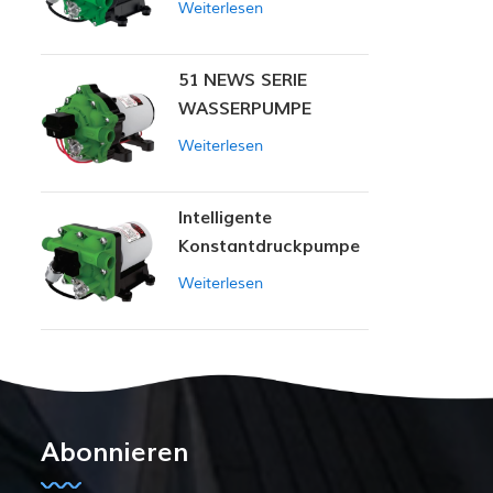
Weiterlesen
51 NEWS SERIE
WASSERPUMPE
Weiterlesen
Intelligente
Konstantdruckpumpe
der Serie ZN-42
Weiterlesen
Abonnieren