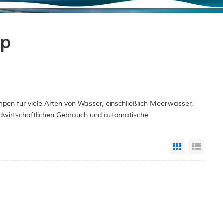
mp
pen für viele Arten von Wasser, einschließlich Meerwasser,
ndwirtschaftlichen Gebrauch und automatische
Grid View
List 