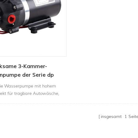
ksame 3-Kammer-
pumpe der Serie dp
rie Wasserpumpe mit hohem
fekt für tragbare Autowäsche,
armaschine, Peper und
haft Spraydose etc.
insgesamt
1
Seit