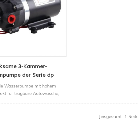
ksame 3-Kammer-
pumpe der Serie dp
rie Wasserpumpe mit hohem
fekt für tragbare Autowäsche,
armaschine, Peper und
haft Spraydose etc.
insgesamt
1
Seit