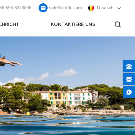
86-593-6373836
sale@catflo.com
Deutsch
CHRICHT
KONTAKTIERE UNS