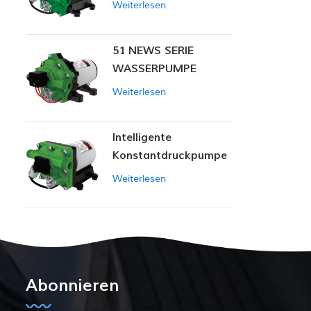
Weiterlesen
51 NEWS SERIE
WASSERPUMPE
Weiterlesen
Intelligente
Konstantdruckpumpe
der Serie ZN-42
Weiterlesen
Abonnieren