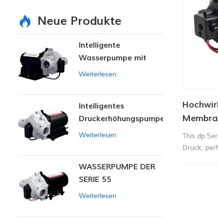
Neue Produkte
Intelligente
Wasserpumpe mit
variablem Druck
Weiterlesen
Hochwir
Intelligentes
Membran
Druckerhöhungspumpen-
Set
Weiterlesen
This dp Se
Druck, per
Teppich Kl
WASSERPUMPE DER
Landwirtsc
SERIE 55
Weiterlesen