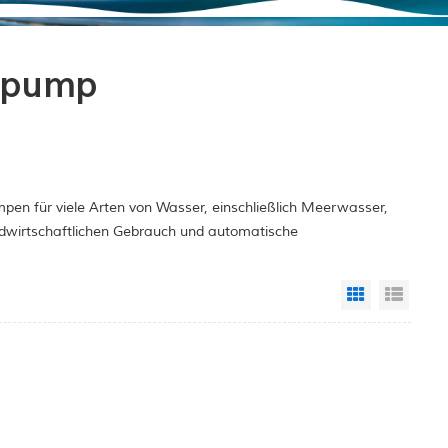
r pump
pen für viele Arten von Wasser, einschließlich Meerwasser,
ndwirtschaftlichen Gebrauch und automatische
Grid View
List 