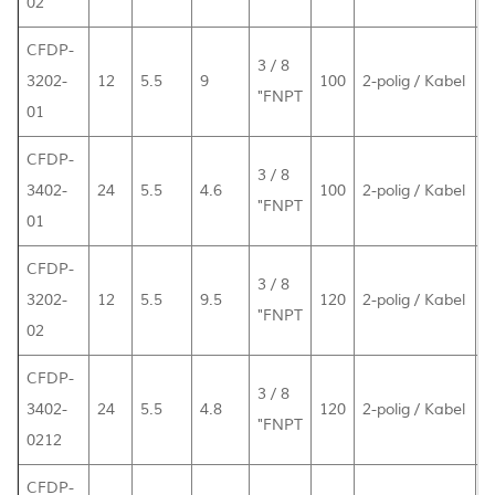
02
CFDP-
3 / 8
3202-
12
5.5
9
100
2-polig / Kabel
2
"FNPT
01
CFDP-
3 / 8
3402-
24
5.5
4.6
100
2-polig / Kabel
2
"FNPT
01
CFDP-
3 / 8
3202-
12
5.5
9.5
120
2-polig / Kabel
2
"FNPT
02
CFDP-
3 / 8
3402-
24
5.5
4.8
120
2-polig / Kabel
2
"FNPT
0212
CFDP-