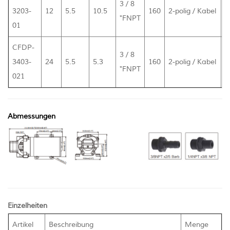
3 / 8
3203-
12
5.5
10.5
160
2-polig / Kabel
2
"FNPT
01
CFDP-
3 / 8
3403-
24
5.5
5.3
160
2-polig / Kabel
2
"FNPT
021
Abmessungen
Einzelheiten
Artikel
Beschreibung
Menge