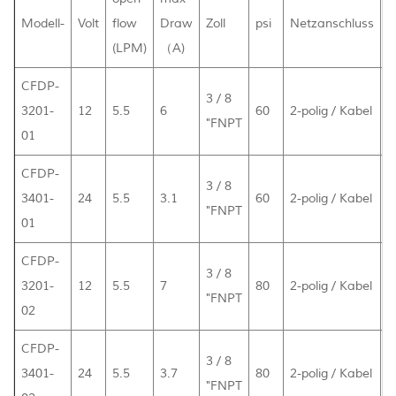
Modell-
Volt
flow
Draw
Zoll
psi
Netzanschluss
I
(LPM)
（A)
CFDP-
3 / 8
3201-
12
5.5
6
60
2-polig / Kabel
2
"FNPT
01
CFDP-
3 / 8
3401-
24
5.5
3.1
60
2-polig / Kabel
2
"FNPT
01
CFDP-
3 / 8
3201-
12
5.5
7
80
2-polig / Kabel
2
"FNPT
02
CFDP-
3 / 8
3401-
24
5.5
3.7
80
2-polig / Kabel
2
"FNPT