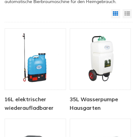
automatische Bierbraumaschine für den Heimgebrauch.
Grid Vi
Li
16L elektrischer
35L Wasserpumpe
wiederaufladbarer
Hausgarten
Akku-Unkrautsprüher,
Batteriesprüher
Rucksack-Bauernhof-
Landwirtschaftssprüher
Garten-
Gartengeräte mit