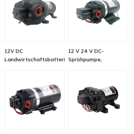
Pumpensprüher
Trolley
12V DC
12 V 24 V DC-
Landwirtschaftsbatterie-
Sprühpumpe,
Sprühpumpe
Gleichstrom-
Membran-
Wasserpumpe