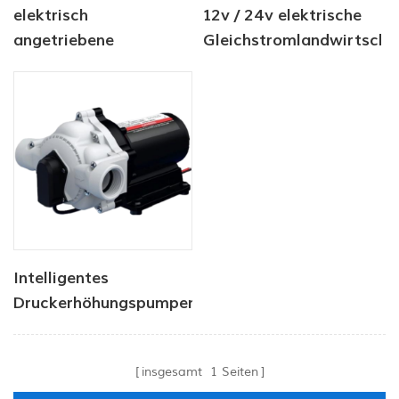
elektrisch
12v / 24v elektrische
angetriebene
Gleichstromlandwirtscha
Sprühpumpe der Serie
Membran Membran
dp
Wasserpumpe
Intelligentes
Druckerhöhungspumpen-
Set
insgesamt
1
Seiten