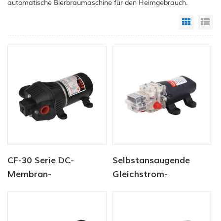
automatische Bierbraumaschine für den Heimgebrauch.
Grid Vi
Li
CF-30 Serie DC-
Selbstansaugende
Membran-
Gleichstrom-
Wasserpumpe 12V/24V
Wasserpumpe in
4.5-6.0LPM 80-100PSI
Lebensmittelqualität
für Lebensmittel und