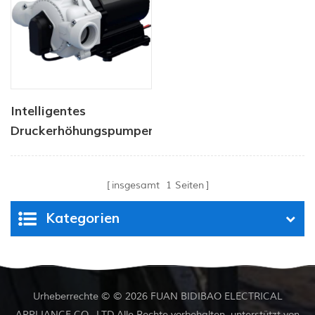
Tiefbrunnenpumpe
Intelligentes
Druckerhöhungspumpen-
Set
insgesamt
1
Seiten
Kategorien
Urheberrechte © © 2026 FUAN BIDIBAO ELECTRICAL
APPLIANCE CO., LTD.Alle Rechte vorbehalten. unterstützt von