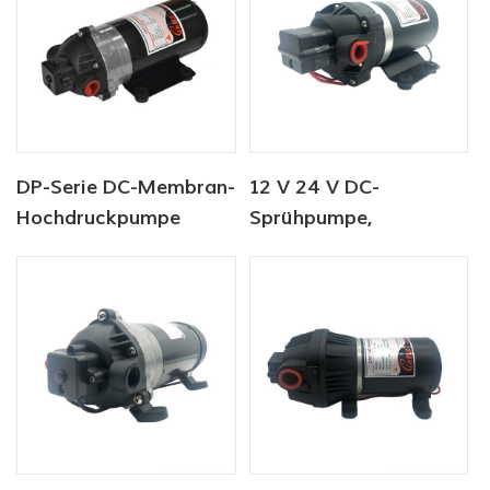
Getränke
DP-Serie DC-Membran-
12 V 24 V DC-
Hochdruckpumpe
Sprühpumpe,
12V/24V 4.6.5-5.5LPM
Gleichstrom-
60-170PSI
Membran-
Wasserpumpe