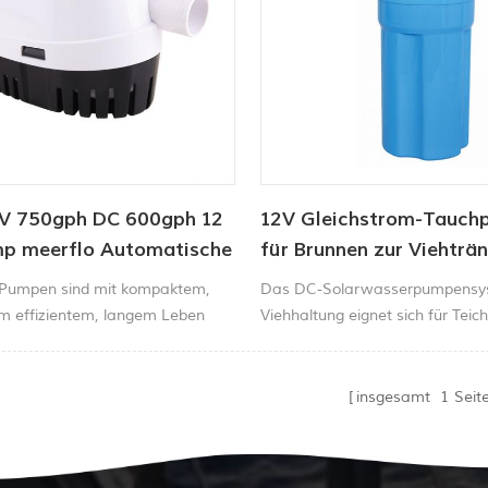
4V 750gph DC 600gph 12
12V Gleichstrom-Tauc
mp meerflo Automatische
für Brunnen zur Viehträ
mpe 12V DC-
-Pumpen sind mit kompaktem,
Das DC-Solarwasserpumpensys
umpe für Boot
em effizientem, langem Leben
Viehhaltung eignet sich für Teich
dung und korrosionsgeschützter
Gartenbrunnen, Wasserzirkulatio
elle gebaut und Hochwirken
Brunnen ab 4 Zoll Durchmesser
r Kunststoff Gehäuse.
insgesamt
1
Seit