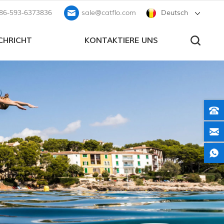
86-593-6373836
sale@catflo.com
Deutsch
CHRICHT
KONTAKTIERE UNS