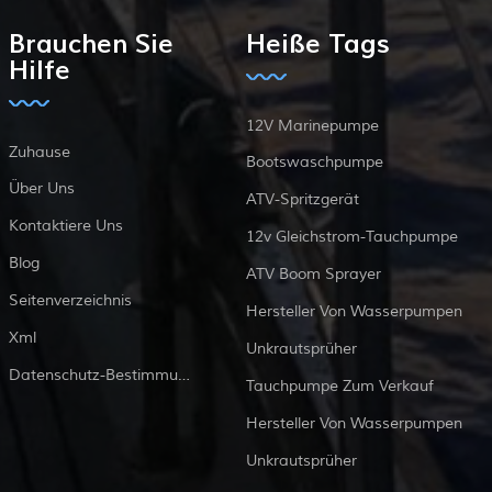
Brauchen Sie
Heiße Tags
Hilfe
12V Marinepumpe
Zuhause
Bootswaschpumpe
Über Uns
ATV-Spritzgerät
Kontaktiere Uns
12v Gleichstrom-Tauchpumpe
Blog
ATV Boom Sprayer
Seitenverzeichnis
Hersteller Von Wasserpumpen
Xml
Unkrautsprüher
Datenschutz-Bestimmungen
Tauchpumpe Zum Verkauf
Hersteller Von Wasserpumpen
Unkrautsprüher