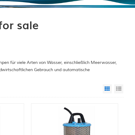
or sale
pen für viele Arten von Wasser, einschließlich Meerwasser,
ndwirtschaftlichen Gebrauch und automatische
Grid View
List 