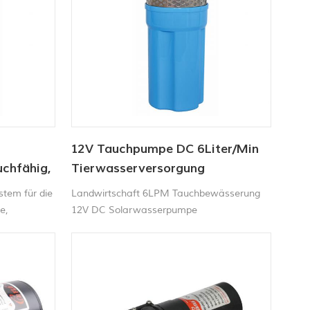
12V Tauchpumpe DC 6Liter/Min
chfähig,
Tierwasserversorgung
Solarwasserpumpe Fabrik
tem für die
Landwirtschaft 6LPM Tauchbewässerung
e,
12V DC Solarwasserpumpe
n oder für
 usw.