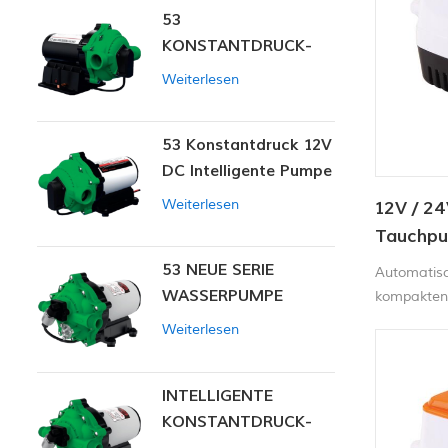
53
Pumpe aut
KONSTANTDRUCK-
Schließ4
INTELLIGENTE PUMPE
Weiterlesen
53 Konstantdruck 12V
DC Intelligente Pumpe
Weiterlesen
12V / 2
Tauchpu
Bilgenp
53 NEUE SERIE
Automatisc
WASSERPUMPE
kompakten,
langlebige
Weiterlesen
korrosions
einem schl
Kunststoff
INTELLIGENTE
KONSTANTDRUCK-
MEMBRANPUMPE