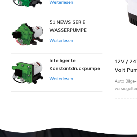
Weiterlesen
51 NEWS SERIE
WASSERPUMPE
Weiterlesen
Intelligente
12V / 2
Konstantdruckpumpe
Volt Pu
der Serie ZN-42
Bilgepu
Weiterlesen
Auto Bilge
Wasserp
versiegelt
Motor, Zün
Edelstahlw
Dauerhafte