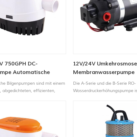
omatisch beim Öffnen und
4V 750GPH DC-
12V/24V Umkehrosmose
mpe Automatische
Membranwasserpumpe
umpe
he Bilgenpumpen sind mit einem
Die A-Serie und die B-Serie RO-
 abgedichteten, effizienten,
Wasserdruckerhöhungspumpe is
n Motor, einer zündungs- und
bedarfsgesteuerte Verdrängerp
geschützten Edelstahlwelle und
den Dauerbetrieb. Sie bietet zuv
agfesten, langlebigen
Leistung bei Anwendungen mit 
gehäuse ausgestattet.
Wasserdurchfluss und hohem D