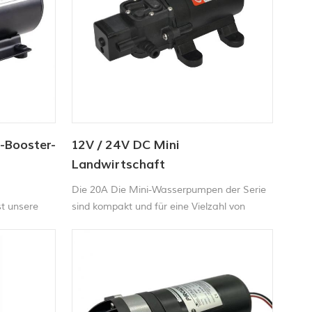
-Booster-
12V / 24V DC Mini
Landwirtschaft
Wassersprühpumpe 80PSI
Die 20A Die Mini-Wasserpumpen der Serie
t unsere
sind kompakt und für eine Vielzahl von
umpe für
Anwendungen ausgelegt, einschließlich
erlässige
Flüssigkeitstransfer, Sprühen, Zirkulieren,
mittlerem
Filtrieren und Abgeben.
ruck.