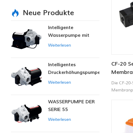
Neue Produkte
Intelligente
Wasserpumpe mit
variablem Druck
Weiterlesen
CF-20 Se
Intelligentes
Membran
Druckerhöhungspumpen-
Set
4,3 l/mi
Weiterlesen
Die CF-20-
Membranpu
für einen r
WASSERPUMPE DER
elektrisch
SERIE 55
selbstans
trockenlaufe
Weiterlesen
Wasser pro
Druckschalt