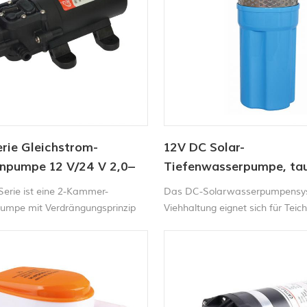
rie Gleichstrom-
12V DC Solar-
pumpe 12 V/24 V 2,0–
Tiefenwasserpumpe, tau
n 35–70 PSI
für Viehtränke
Serie ist eine 2-Kammer-
Das DC-Solarwasserpumpensys
mpe mit Verdrängungsprinzip
Viehhaltung eignet sich für Teich
uhigen und leisen Betrieb.
Gartenbrunnen, Wasserzirkulatio
e Membranwasserpumpe Sie ist
Brunnen ab 4 Zoll Durchmesser
augend und kann ohne Schaden
n. Sie liefert bis zu 4,3 Liter
 Minute. Dank des integrierten
ers startet und stoppt die