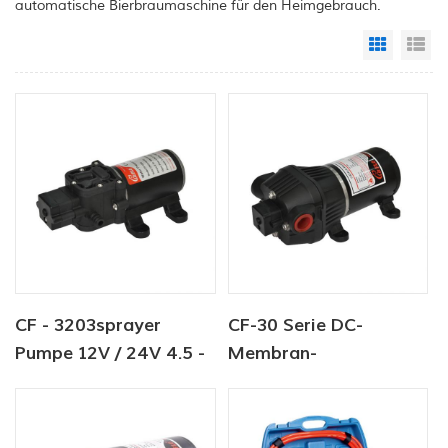
automatische Bierbraumaschine für den Heimgebrauch.
Grid Vi
Li
CF - 3203sprayer
CF-30 Serie DC-
Pumpe 12V / 24V 4.5 -
Membran-
6.0LPM 80 - 100PSI
Wasserpumpe 12V/24V
Frischwasserpumpe
4.5-6.0LPM 80-100PSI