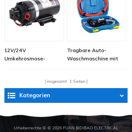
12V/24V
Tragbare Auto-
Umkehrosmose-
Waschmaschine mit
Booster-
hoher Druck mit
Membranwasserpumpe
Stromschlauchpistole
insgesamt
1
Seiten
Kategorien
Urheberrechte © © 2026 FUAN BIDIBAO ELECTRICAL