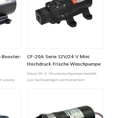
-Booster-
CF-20A Serie 12V/24 V Mini
Hochdruck Frische Waschpumpe
Diese 24 -V -Druckwaschpumpe besteht
t unsere
aus hochwertigem permanentem
umpe für
Magnetenmotor und der gesamten
erlässige
Testpumpe, die versiegelt sind, alle
mittlerem
Standardteile aus Edelstahl Kleine Größe,
ruck.
geringes Gewicht, Drehmoment, Druck,
kompakte Struktur, stabile Leistung, leicht
zu tragen.