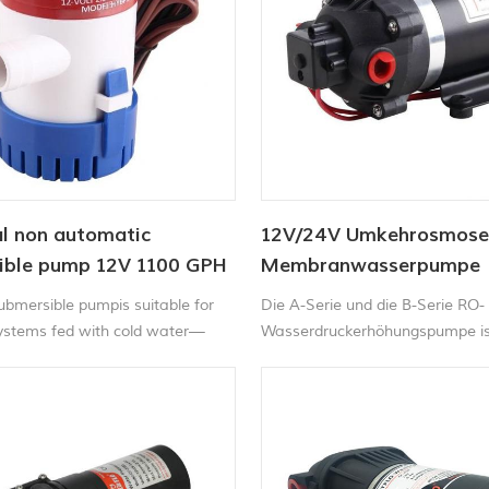
al non automatic
12V/24V Umkehrosmose
ible pump 12V 1100 GPH
Membranwasserpumpe
submersible pumpis suitable for
Die A-Serie und die B-Serie RO-
systems fed with cold water—
Wasserdruckerhöhungspumpe is
e to be fed by gravity or pressure.
bedarfsgesteuerte Verdrängerp
ishing Boats, Cruisers, Runabouts,
den Dauerbetrieb. Sie bietet zuv
.
Leistung bei Anwendungen mit 
Wasserdurchfluss und hohem D