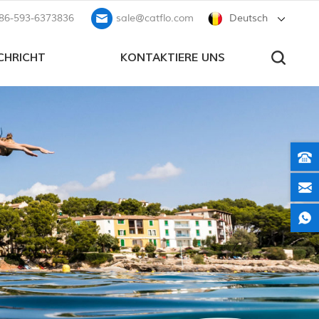
86-593-6373836
sale@catflo.com
Deutsch
CHRICHT
KONTAKTIERE UNS