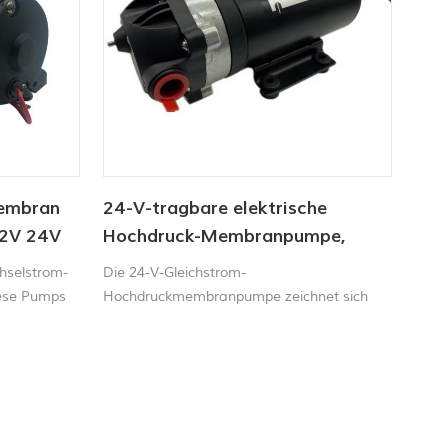
Membran
24-V-tragbare elektrische
12V 24V
Hochdruck-Membranpumpe,
Druckmotor 2,8 l/min
hselstrom-
Die 24-V-Gleichstrom-
iese Pumps
Hochdruckmembranpumpe zeichnet sich
n ausgelegt
durch stabile und zuverlässige Leistung
rtigen
sowie eine lange Lebensdauer aus.
 da der
.