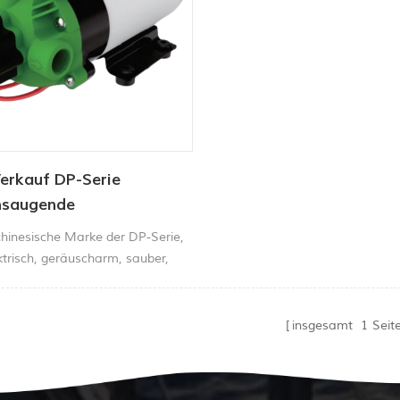
erkauf DP-Serie
nsaugende
nwasserpumpe
chinesische Marke der DP-Serie,
ck-Fabrikpreis
ktrisch, geräuscharm, sauber,
nnenpumpe
Booster,
aftsindustrie, Motor,
umpe
insgesamt
1
Seit