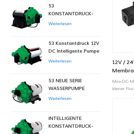
53
KONSTANTDRUCK-
INTELLIGENTE PUMPE
Weiterlesen
53 Konstantdruck 12V
DC Intelligente Pumpe
Weiterlesen
12V / 24
Membran
53 NEUE SERIE
Mini-DC-M
WASSERPUMPE
kleiner Flu
Korrosionsb
Weiterlesen
Wahl für A
INTELLIGENTE
KONSTANTDRUCK-
MEMBRANPUMPE