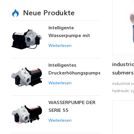
Neue Produkte
Intelligente
Wasserpumpe mit
variablem Druck
Weiterlesen
industri
Intelligentes
submers
Druckerhöhungspumpen-
Set
Weiterlesen
industrial 
hydraulic 
used in lin
WASSERPUMPE DER
ideal For f
SERIE 55
Yachts, etc
Weiterlesen