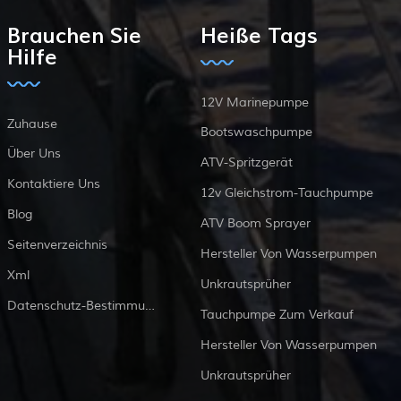
Brauchen Sie
Heiße Tags
Hilfe
12V Marinepumpe
Zuhause
Bootswaschpumpe
Über Uns
ATV-Spritzgerät
Kontaktiere Uns
12v Gleichstrom-Tauchpumpe
Blog
ATV Boom Sprayer
Seitenverzeichnis
Hersteller Von Wasserpumpen
Xml
Unkrautsprüher
Datenschutz-Bestimmungen
Tauchpumpe Zum Verkauf
Hersteller Von Wasserpumpen
Unkrautsprüher