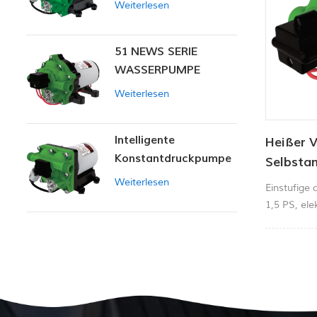
Weiterlesen
51 NEWS SERIE
WASSERPUMPE
Weiterlesen
Intelligente
Heißer V
Konstantdruckpumpe
Selbsta
der Serie ZN-42
Membra
Weiterlesen
Einstufige 
Hochdru
1,5 PS, ele
Tiefbru
Hochdruck-
Landwirtsch
Brunnenp