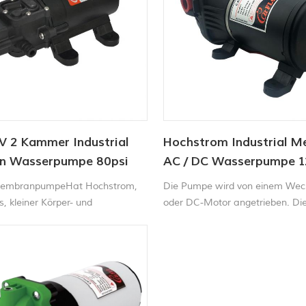
V 2 Kammer Industrial
Hochstrom Industrial 
 Wasserpumpe 80psi
AC / DC Wasserpumpe 
40psi
embranpumpeHat Hochstrom,
Die Pumpe wird von einem Wec
ss, kleiner Körper- und
oder DC-Motor angetrieben. D
eständigkeit und ist eine gute
sind für High-Flow-Anwendunge
usrüstung Pumpen.
und verfügen über einen hochwe
Druckschalter, damit die Pumpe
automatisch starten und stoppt,
Hahn oder die Düse geöffnet ist