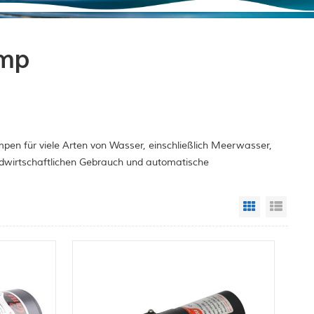
ump
pen für viele Arten von Wasser, einschließlich Meerwasser,
ndwirtschaftlichen Gebrauch und automatische
Grid View
List 