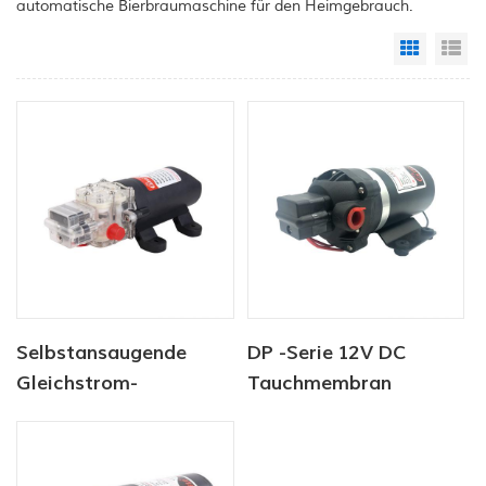
automatische Bierbraumaschine für den Heimgebrauch.
Grid Vi
Li
Selbstansaugende
DP -Serie 12V DC
Gleichstrom-
Tauchmembran
Wasserpumpe in
Hochdruckwasserpumpe
Lebensmittelqualität
für Lebensmittel und