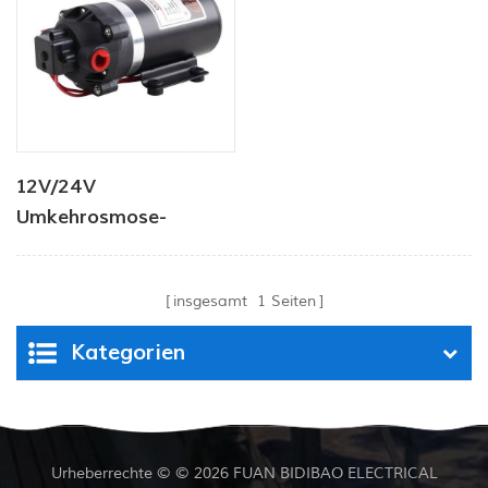
Getränke
12V/24V
Umkehrosmose-
Booster-
Membranwasserpumpe
insgesamt
1
Seiten
Kategorien
Urheberrechte © © 2026 FUAN BIDIBAO ELECTRICAL