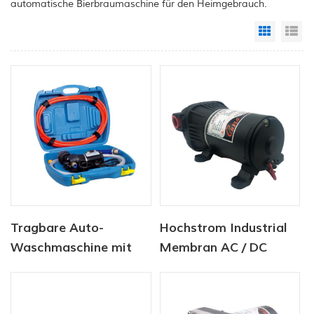
automatische Bierbraumaschine für den Heimgebrauch.
Grid Vi
Li
Tragbare Auto-
Hochstrom Industrial
Waschmaschine mit
Membran AC / DC
hoher Druck mit
Wasserpumpe 12V 24V
Stromschlauchpistole
40psi