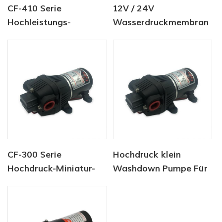
CF-410 Serie
12V / 24V
Hochleistungs-
Wasserdruckmembran
Landwirtschaftsspritzpumpe
Minipumpe 4.0LPM
80PSI
CF-300 Serie
Hochdruck klein
Hochdruck-Miniatur-
Washdown Pumpe Für
Sprühpumpe
Reinigung AC / DC CF-
300 Serie