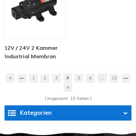
12V / 24V 2 Kammer
Industrial Membran
Wasserpumpe 80psi
4
...
1
2
3
5
6
13
insgesamt
13
Seiten
Kategorien