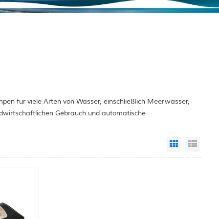
pen für viele Arten von Wasser, einschließlich Meerwasser,
ndwirtschaftlichen Gebrauch und automatische
Grid View
List 