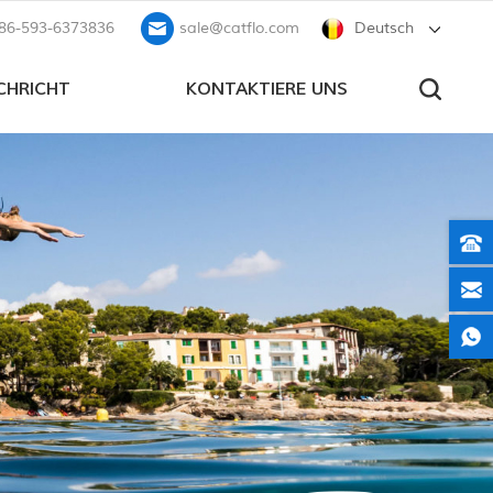
86-593-6373836
sale@catflo.com
Deutsch
CHRICHT
KONTAKTIERE UNS