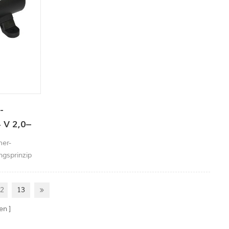
-
 V 2,0–
mer-
gsprinzip
ieb.
pe Sie ist
13
2
e Schaden
,3 Liter
ten
tegrierten
t die