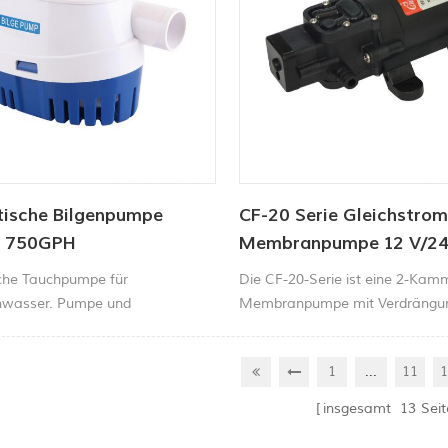
ische Bilgenpumpe
CF-20 Serie Gleichstrom
V 750GPH
Membranpumpe 12 V/24
4,3 l/min 35–70 PSI
che Tauchpumpe für
Die CF-20-Serie ist eine 2-Kam
nwasser. Pumpe und
Membranpumpe mit Verdrängun
chalter in einem. Kein
für einen ruhigen und leisen Betr
er Schwimmerschalter
elektrische Membranwasserpum
...
1
11
1
h. 12V Bilgenpumpe Schaltet sich
selbstansaugend und kann ohn
der Wasserstand steigt, und
trockenlaufen. Sie liefert bis zu 4
insgesamt
13
Sei
ich aus, wenn das Wasser
Wasser pro Minute. Dank des in
rd.
Druckschalters startet und stopp