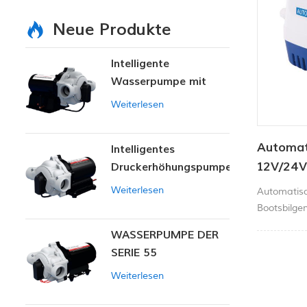
Neue Produkte
Intelligente
Wasserpumpe mit
variablem Druck
Weiterlesen
Automat
Intelligentes
12V/24
Druckerhöhungspumpen-
Set
Weiterlesen
Automatis
Bootsbilge
Schwimmers
WASSERPUMPE DER
zusätzlich
SERIE 55
erforderlic
ein, wenn 
Weiterlesen
schaltet s
entfernt wi