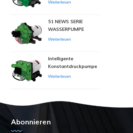
Weiterlesen
51 NEWS SERIE
WASSERPUMPE
Weiterlesen
Intelligente
Konstantdruckpumpe
der Serie ZN-42
Weiterlesen
Abonnieren