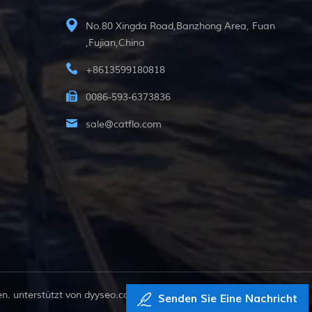
No.80 Xingda Road,Banzhong Area, Fuan
,Fujian,China
+8613599180818
0086-593-6373836
sale@catflo.com
. unterstützt von
dyyseo.com
Senden Sie Eine Nachricht