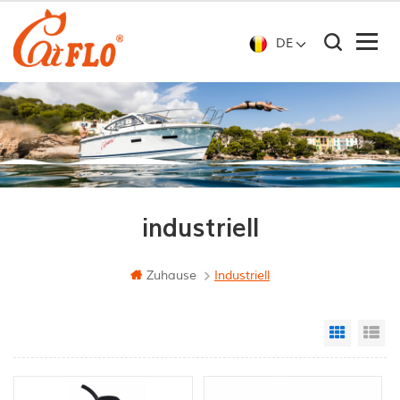
DE
industriell
Zuhause
Industriell
Grid Vi
Li