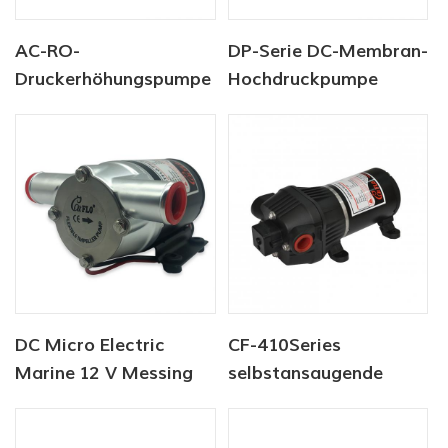
AC-RO-
DP-Serie DC-Membran-
Druckerhöhungspumpe
Hochdruckpumpe
der DP-Serie, 220 V,
12V/24V 4.6.5-5.5LPM
5,5 l/min, 120–170 PSI
60-170PSI
DC Micro Electric
CF-410Series
Marine 12 V Messing
selbstansaugende
flexible Laufradpumpe
elektrische
für Waschdeck
Wasserpumpe der