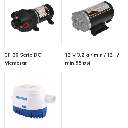
Wasserpumpmaschine
CF-30 Serie DC-
12 V 3,2 g / min / 12 l /
Membran-
min 55 psi
Wasserpumpe 12V/24V
Gleichstrom-
4.5-6.0LPM 80-100PSI
Öltransferpumpe für
rv