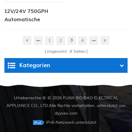
12V/24V 750GPH
Automatische
Bilgenpumpe DC Solar
Tauchpumpe
3
1
2
4
insgesamt
4
Seiten
Kategorien
Urheberrechte © © 2026 FUAN BIDIBAO ELECTRICAL
APPLIANCE CO., LTD.Alle Rechte vorbehalten. unterstützt von
dyyseo.com
IPv6-Netzwerk unterstützt