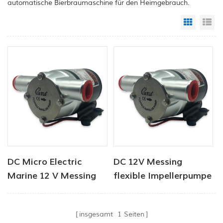
automatische Bierbraumaschine für den Heimgebrauch.
Grid Vi
Li
DC Micro Electric
DC 12V Messing
Marine 12 V Messing
flexible Impellerpumpe
flexible Laufradpumpe
für Waschdeck
insgesamt
1
Seiten