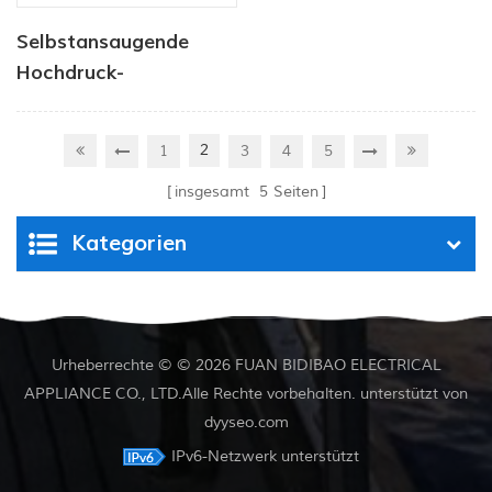
Selbstansaugende
Hochdruck-
Wasserstrahlpumpe
der Dp-Serie für
2
1
3
4
5
Tiefbrunnen
insgesamt
5
Seiten
Kategorien
Urheberrechte © © 2026 FUAN BIDIBAO ELECTRICAL
APPLIANCE CO., LTD.Alle Rechte vorbehalten. unterstützt von
dyyseo.com
IPv6-Netzwerk unterstützt