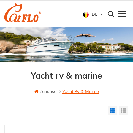
DE
Yacht rv & marine
Zuhause
Yacht Rv & Marine
Grid Vi
Li