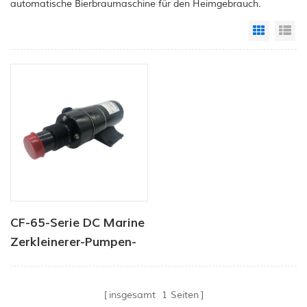
automatische Bierbraumaschine für den Heimgebrauch.
Grid Vi
Li
CF-65-Serie DC Marine
Zerkleinerer-Pumpen-
45LPM
insgesamt
1
Seiten