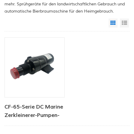
mehr. Sprühgeräte für den landwirtschaftlichen Gebrauch und
automatische Bierbraumaschine für den Heimgebrauch.
Grid Vi
Li
CF-65-Serie DC Marine
Zerkleinerer-Pumpen-
45LPM