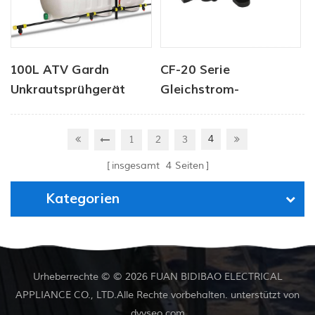
100L ATV Gardn
CF-20 Serie
Unkrautsprühgerät
Gleichstrom-
Sprühpumpe 12V/24V
2,0-4,3lpm 35-70PSI
4
1
2
3
insgesamt
4
Seiten
Kategorien
Urheberrechte © © 2026 FUAN BIDIBAO ELECTRICAL
APPLIANCE CO., LTD.Alle Rechte vorbehalten. unterstützt von
dyyseo.com