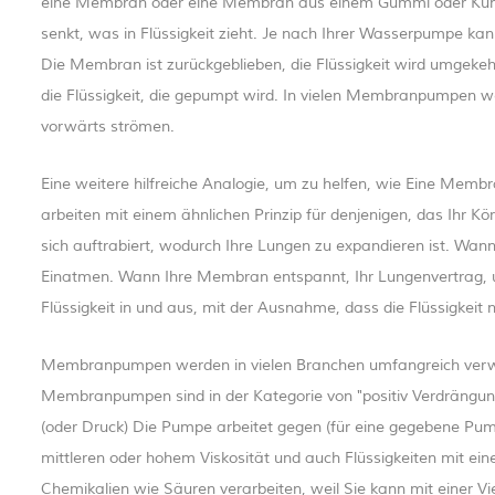
eine Membran oder eine Membran aus einem Gummi oder Kunst
senkt, was in Flüssigkeit zieht. Je nach Ihrer Wasserpumpe 
Die Membran ist zurückgeblieben, die Flüssigkeit wird umgekehr
die Flüssigkeit, die gepumpt wird. In vielen Membranpumpen wer
vorwärts strömen.
Eine weitere hilfreiche Analogie, um zu helfen, wie Eine Mem
arbeiten mit einem ähnlichen Prinzip für denjenigen, das Ihr Kö
sich auftrabiert, wodurch Ihre Lungen zu expandieren ist. Wann
Einatmen. Wann Ihre Membran entspannt, Ihr Lungenvertrag, u
Flüssigkeit in und aus, mit der Ausnahme, dass die Flüssigkeit 
Membranpumpen werden in vielen Branchen umfangreich verwen
Membranpumpen sind in der Kategorie von "positiv Verdrängung"
(oder Druck) Die Pumpe arbeitet gegen (für eine gegebene Pu
mittleren oder hohem Viskosität und auch Flüssigkeiten mit ei
Chemikalien wie Säuren verarbeiten, weil Sie kann mit einer 