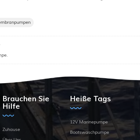
mbranpumpen
e
mpe.
Brauchen Sie
Heiße Tags
Hilfe
12V Marinepumpe
Zuhause
Bootswaschpumpe
Über Uns