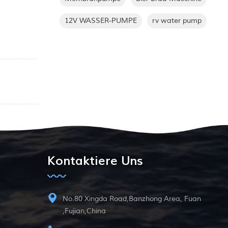
12V WASSER-PUMPE
rv water pump
Kontaktiere Uns
No.80 Xingda Road,Banzhong Area, Fuan
,Fujian,China