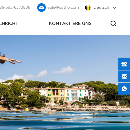
86-593-6373836
sale@catflo.com
Deutsch
CHRICHT
KONTAKTIERE UNS