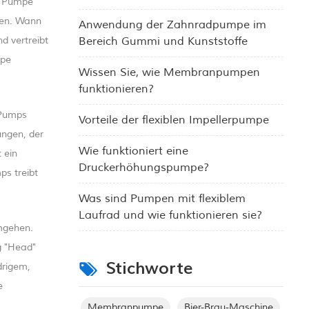
r Pumpe
fen. Wann
Anwendung der Zahnradpumpe im
d vertreibt
Bereich Gummi und Kunststoffe
mpe
Wissen Sie, wie Membranpumpen
funktionieren?
 Pumps
Vorteile der flexiblen Impellerpumpe
ungen, der
Wie funktioniert eine
 ein
Druckerhöhungspumpe?
ps treibt
Was sind Pumpen mit flexiblem
Laufrad und wie funktionieren sie?
mgehen.
g "Head"
Stichworte
drigem,
e
Membranpumpe
Bier-Brau-Maschine