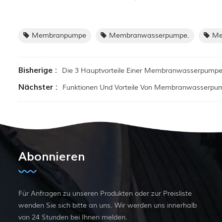
Membranpumpe
Membranwasserpumpe.
Me
Bisherige :
Die 3 Hauptvorteile Einer Membranwasserpump
Nächster :
Funktionen Und Vorteile Von Membranwasserpu
Abonnieren
Für Anfragen zu unseren Produkten oder zur Preisliste
wenden Sie sich bitte an uns. Wir werden uns innerhalb
von 24 Stunden bei Ihnen melden.