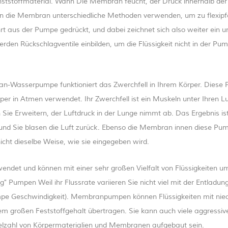
stoffmaterial. Wann Die Membran feucht, der Druck innerhalb de
kann die Membran unterschiedliche Methoden verwenden, um zu flexip
t aus der Pumpe gedrückt, und dabei zeichnet sich also weiter ein un
den Rückschlagventile einbilden, um die Flüssigkeit nicht in der Pu
bran-Wasserpumpe funktioniert das Zwerchfell in Ihrem Körper. Diese
rper in Atmen verwendet. Ihr Zwerchfell ist ein Muskeln unter Ihren L
 Sie Erweitern, der Luftdruck in der Lunge nimmt ab. Das Ergebnis ist
nd Sie blasen die Luft zurück. Ebenso die Membran innen diese Pum
nicht dieselbe Weise, wie sie eingegeben wird.
det und können mit einer sehr großen Vielfalt von Flüssigkeiten u
 Pumpen Weil ihr Flussrate variieren Sie nicht viel mit der Entladun
mpe Geschwindigkeit). Membranpumpen können Flüssigkeiten mit nie
nem großen Feststoffgehalt übertragen. Sie kann auch viele aggressiv
Vielzahl von Körpermaterialien und Membranen aufgebaut sein.