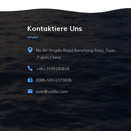
Kontaktiere Uns
No.80 Xingda Road,Banzhong Area, Fuan
,Fujian,China
+8613599180818
0086-593-6373836
sale@catflo.com