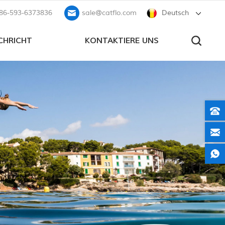
86-593-6373836
sale@catflo.com
Deutsch
CHRICHT
KONTAKTIERE UNS