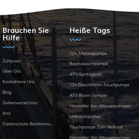
Brauchen Sie
Heiße Tags
Hilfe
12V Marinepumpe
Zuhause
Bootswaschpumpe
Über Uns
ATV-Spritzgerät
Kontaktiere Uns
12v Gleichstrom-Tauchpumpe
Blog
ATV Boom Sprayer
Seitenverzeichnis
Hersteller Von Wasserpumpen
Xml
Unkrautsprüher
Datenschutz-Bestimmungen
Tauchpumpe Zum Verkauf
Hersteller Von Wasserpumpen